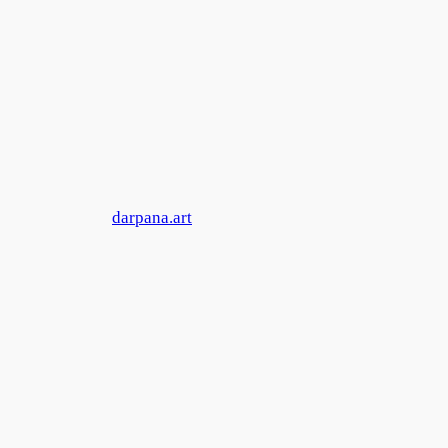
Zum
Inhalt
springen
darpana.art