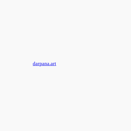
Zum
Inhalt
springen
darpana.art