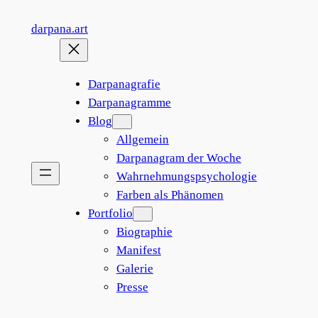
Zum
darpana.art
Inhalt
springen
Darpanagrafie
Darpanagramme
Blog
Allgemein
Darpanagram der Woche
Wahrnehmungspsychologie
Farben als Phänomen
Portfolio
Biographie
Manifest
Galerie
Presse