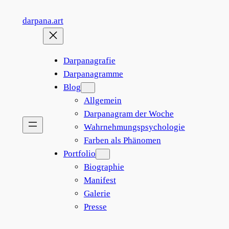
Zum
darpana.art
Inhalt
springen
Darpanagrafie
Darpanagramme
Blog
Allgemein
Darpanagram der Woche
Wahrnehmungspsychologie
Farben als Phänomen
Portfolio
Biographie
Manifest
Galerie
Presse