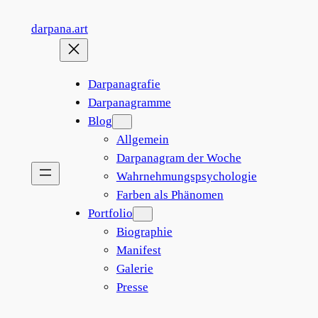
Zum
darpana.art
Inhalt
springen
Darpanagrafie
Darpanagramme
Blog
Allgemein
Darpanagram der Woche
Wahrnehmungspsychologie
Farben als Phänomen
Portfolio
Biographie
Manifest
Galerie
Presse