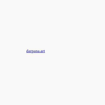
Zum
Inhalt
springen
darpana.art