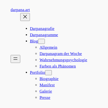
Zum
darpana.art
Inhalt
springen
Darpanagrafie
Darpanagramme
Blog
Allgemein
Darpanagram der Woche
Wahrnehmungspsychologie
Farben als Phänomen
Portfolio
Biographie
Manifest
Galerie
Presse