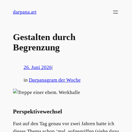
Zum
darpana.art
Inhalt
springen
Gestalten durch
Begrenzung
26. Juni 2026
|
in
Darpanagram der Woche
Perspektivewechsel
Fast auf den Tag genau vor zwei Jahren hatte ich
dieses Thema schon ‘mal aufgegriffen (siehe dazu