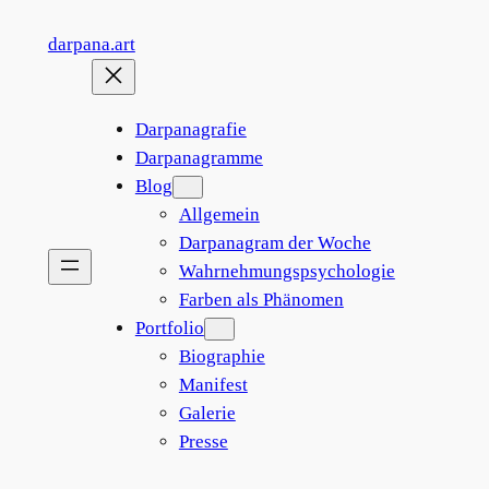
Zum
darpana.art
Inhalt
springen
Darpanagrafie
Darpanagramme
Blog
Allgemein
Darpanagram der Woche
Wahrnehmungspsychologie
Farben als Phänomen
Portfolio
Biographie
Manifest
Galerie
Presse