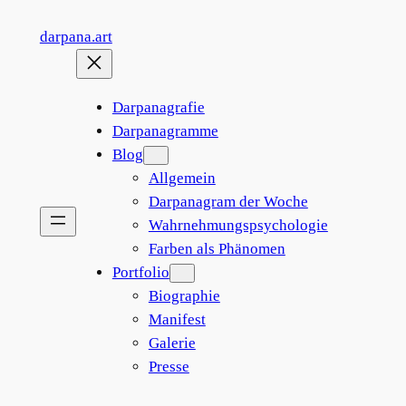
Zum
darpana.art
Inhalt
springen
Darpanagrafie
Darpanagramme
Blog
Allgemein
Darpanagram der Woche
Wahrnehmungspsychologie
Farben als Phänomen
Portfolio
Biographie
Manifest
Galerie
Presse