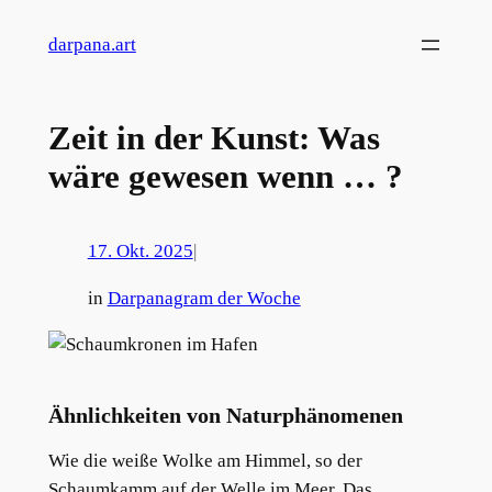
Zum
darpana.art
Inhalt
springen
Zeit in der Kunst: Was
wäre gewesen wenn … ?
17. Okt. 2025
|
in
Darpanagram der Woche
Ähnlichkeiten von Naturphänomenen
Wie die weiße Wolke am Himmel, so der
Schaumkamm auf der Welle im Meer. Das