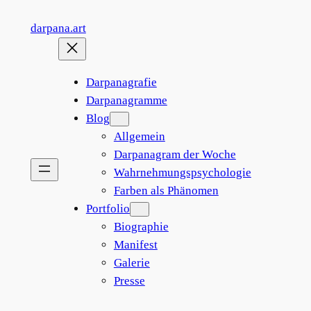
Zum
darpana.art
Inhalt
springen
Darpanagrafie
Darpanagramme
Blog
Allgemein
Darpanagram der Woche
Wahrnehmungspsychologie
Farben als Phänomen
Portfolio
Biographie
Manifest
Galerie
Presse