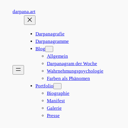
Zum
darpana.art
Inhalt
springen
Darpanagrafie
Darpanagramme
Blog
Allgemein
Darpanagram der Woche
Wahrnehmungspsychologie
Farben als Phänomen
Portfolio
Biographie
Manifest
Galerie
Presse