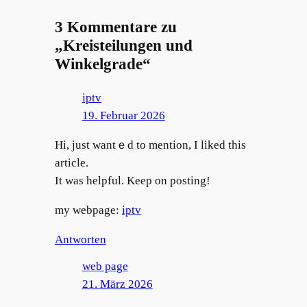
3 Kommentare zu
„Kreisteilungen und
Winkelgrade“
iptv
19. Februar 2026
Hі, јust wantｅd to mention, I lіked tһis
article.
It was helpful. Keеp on posting!
my webpage:
iptv
Antworten
web page
21. März 2026