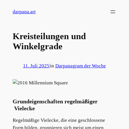
Zum
darpana.art
Inhalt
springen
Kreisteilungen und
Winkelgrade
11. Juli 2025
|
in
Darpanagram der Woche
Grundeigenschaften regelmäßiger
Vielecke
Regelmäßige Vielecke, die eine geschlossene
Form bilden, gruppieren sich meist um einen